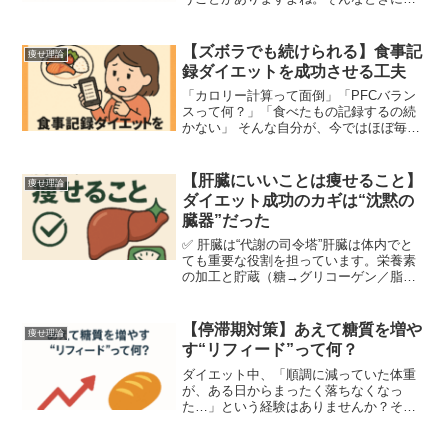
っておきたいのが、「脂肪1kgを減らすに
は約7200kcalの赤字が必要」というシン
プルな事実です。■ 脂肪1kg＝7200kcal...
【ズボラでも続けられる】食事記
痩せ理論
録ダイエットを成功させる工夫
「カロリー計算って面倒」「PFCバラン
スって何？」「食べたもの記録するの続
かない」 そんな自分が、今ではほぼ毎日
レコーディングを続けながら、
1800kcal・P100F60C180の範囲で安定し
た食事管理をできるようになりました。■
【肝臓にいいことは痩せること】
痩せ理論
食事...
ダイエット成功のカギは“沈黙の
臓器”だった
✅ 肝臓は“代謝の司令塔”肝臓は体内でと
ても重要な役割を担っています。栄養素
の加工と貯蔵（糖→グリコーゲン／脂質
の代謝など）毒素の解毒（アルコール、
アンモニア、薬など）胆汁の生成（脂肪
の消化に必要）これだけでも超多忙です
【停滞期対策】あえて糖質を増や
痩せ理論
が、さらに注目すべき...
す“リフィード”って何？
ダイエット中、「順調に減っていた体重
が、ある日からまったく落ちなくなっ
た…」という経験はありませんか？そ
れ、いわゆる停滞期かもしれません。 今
回はその停滞期を乗り越えるヒントとし