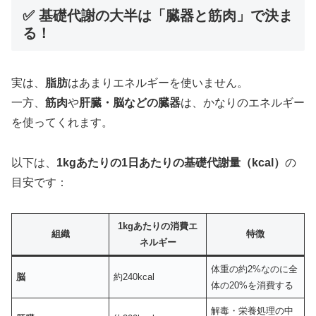
✅ 基礎代謝の大半は「臓器と筋肉」で決ま
る！
実は、
脂肪
はあまりエネルギーを使いません。
一方、
筋肉
や
肝臓・脳などの臓器
は、かなりのエネルギー
を使ってくれます。
以下は、
1kgあたりの1日あたりの基礎代謝量（kcal）
の
目安です：
1kgあたりの消費エ
組織
特徴
ネルギー
体重の約2%なのに全
脳
約240kcal
体の20%を消費する
解毒・栄養処理の中