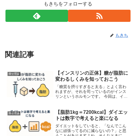
もきちをフォローする
もきち
関連記事
【インスリンの正体】糖が脂肪に
痩せ理論
変わるしくみを知っておこう
「糖質を摂りすぎると太る」とよく言わ
れますが、それを司っているのがインス
リンというホルモンです。 今回は、イン
スリンがどのように働き、脂肪とどう関
係しているかを簡単に説明します。■ イ
ンスリンとは？インスリンは、血糖値
【脂肪1kg＝7200kcal】ダイエッ
痩せ理論
（血液中のブドウ糖濃度...
トは数字で考えると楽になる
ダイエットをしていると、「なんでこん
なに頑張ってるのに減らないの？」と思
うことがありますよね。そんなときに知