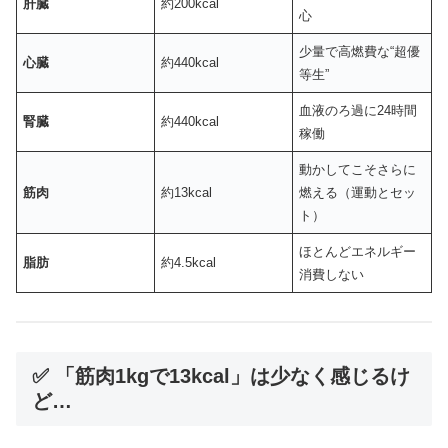
肝臓
約200kcal
心
少量で高燃費な“超優
心臓
約440kcal
等生”
血液のろ過に24時間
腎臓
約440kcal
稼働
動かしてこそさらに
筋肉
約13kcal
燃える（運動とセッ
ト）
ほとんどエネルギー
脂肪
約4.5kcal
消費しない
✅ 「筋肉1kgで13kcal」は少なく感じるけ
ど…